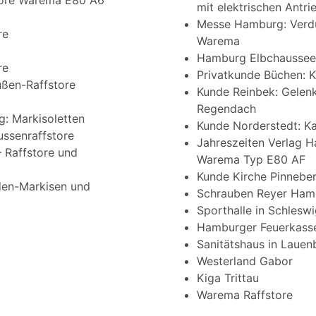
tore Warema E80 A6
mit elektrischen Antr
Messe Hamburg: Verdu
re
Warema
Hamburg Elbchaussee:
re
Privatkunde Büchen: 
ßen-Raffstore
Kunde Reinbek: Gelen
Regendach
: Markisoletten
Kunde Norderstedt: K
ssenraffstore
Jahreszeiten Verlag H
– Raffstore und
Warema Typ E80 AF
Kunde Kirche Pinnebe
den-Markisen und
Schrauben Reyer Hamb
Sporthalle in Schlesw
Hamburger Feuerkass
Sanitätshaus in Lauen
Westerland Gabor
Kiga Trittau
Warema Raffstore