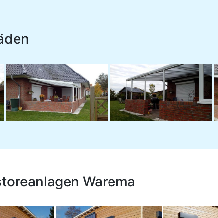
läden
fstoreanlagen Warema