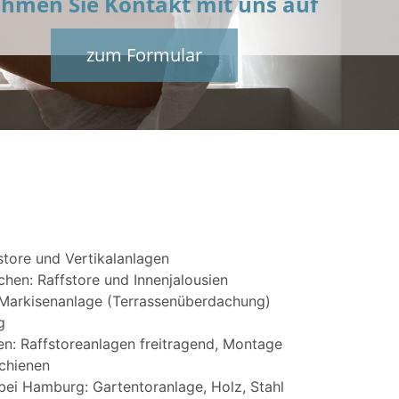
hmen Sie Kontakt mit uns auf
zum Formular
store und Vertikalanlagen
en: Raffstore und Innenjalousien
 Markisenanlage (Terrassenüberdachung)
g
n: Raffstoreanlagen freitragend, Montage
chienen
 bei Hamburg: Gartentoranlage, Holz, Stahl