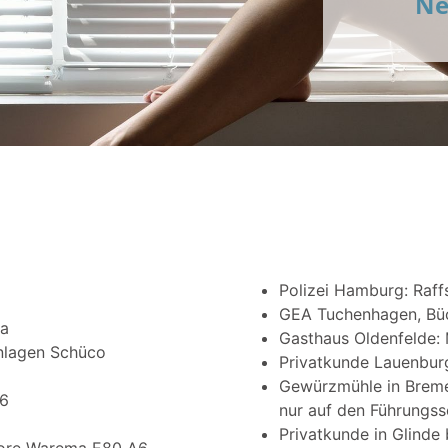
Ne
Polizei Hamburg: Raff
GEA Tuchenhagen, Büch
ma
Gasthaus Oldenfelde:
nlagen Schüco
Privatkunde Lauenbur
Gewürzmühle in Breme
A6
nur auf den Führungss
Privatkunde in Glinde